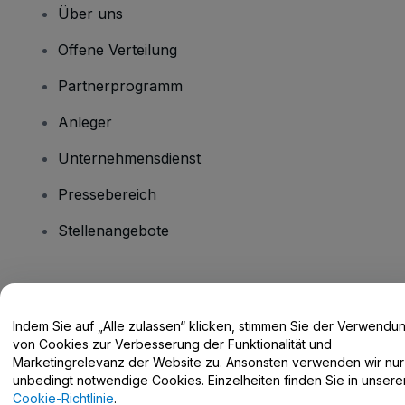
Über uns
Offene Verteilung
Partnerprogramm
Anleger
Unternehmensdienst
Pressebereich
Stellenangebote
Haben Sie Fragen?
Indem Sie auf „Alle zulassen“ klicken, stimmen Sie der Verwendu
Hilfe-Center / Kontakt
von Cookies zur Verbesserung der Funktionalität und
Marketingrelevanz der Website zu. Ansonsten verwenden wir nur
unbedingt notwendige Cookies. Einzelheiten finden Sie in unsere
Cookie-Richtlinie
.