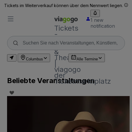
Tickets im Weiterverkauf können über dem Nennwert liegen.
1 new
notification
Tickets
-
Konzert-,
Sport-
&
Theatertickets
Columbus
Alle Termine
|
viagogo
der
Beliebte Veranstaltungen
Ticketmarktplatz