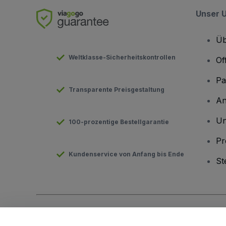
Unser 
Üb
Weltklasse-Sicherheitskontrollen
Of
Pa
Transparente Preisgestaltung
An
Un
100-prozentige Bestellgarantie
Pr
Kundenservice von Anfang bis Ende
St
Urheberrecht © viagogo GmbH 2026
Angaben zum Unterneh