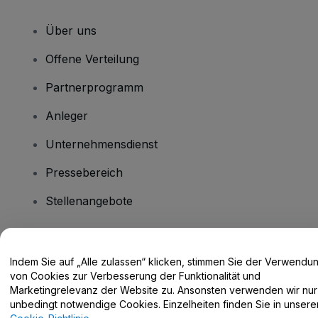
Über uns
Offene Verteilung
Partnerprogramm
Anleger
Unternehmensdienst
Pressebereich
Stellenangebote
Haben Sie Fragen?
Indem Sie auf „Alle zulassen“ klicken, stimmen Sie der Verwendu
von Cookies zur Verbesserung der Funktionalität und
Hilfe-Center / Kontakt
Marketingrelevanz der Website zu. Ansonsten verwenden wir nur
unbedingt notwendige Cookies. Einzelheiten finden Sie in unsere