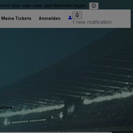
können über oder unter dem Nennwert liegen.
Meine Tickets
Anmelden
1 new notification
 sehen.