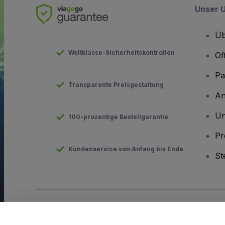
Unser 
Üb
Weltklasse-Sicherheitskontrollen
Of
Pa
Transparente Preisgestaltung
An
Un
100-prozentige Bestellgarantie
Pr
Kundenservice von Anfang bis Ende
St
Urheberrecht © viagogo GmbH 2026
Angaben zum Unterneh
Durch die Nutzung dieser Website akzeptieren Sie die
Allgeme