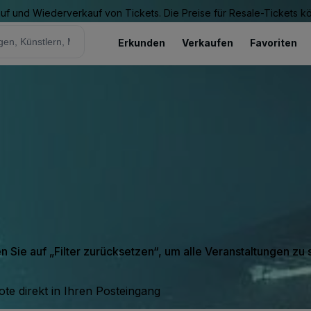
Kauf und Wiederverkauf von Tickets. Die Preise für Resale-Tickets 
Erkunden
Verkaufen
Favoriten
en Sie auf „Filter zurücksetzen“, um alle Veranstaltungen zu
te direkt in Ihren Posteingang