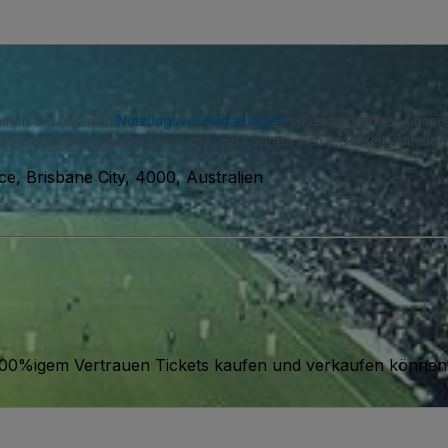
immen Sie unseren
Nutzungsvereinbarungen
zu und erkennen unse
S-Benachrichtigungen von uns und können sich jederzeit abmelde
ce, Brisbane City, 4000, Australien
it 100%igem Vertrauen Tickets kaufen und verkaufen können