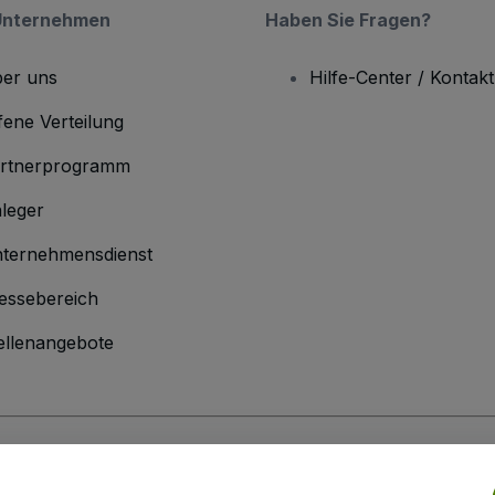
Unternehmen
Haben Sie Fragen?
er uns
Hilfe-Center / Kontakt
fene Verteilung
rtnerprogramm
leger
ternehmensdienst
essebereich
ellenangebote
men
inen Geschäftsbedingungen
und die
Datenschutzerklärung
sowie die
Cookie