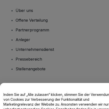
Über uns
Offene Verteilung
Partnerprogramm
Anleger
Unternehmensdienst
Pressebereich
Stellenangebote
Haben Sie Fragen?
Indem Sie auf „Alle zulassen“ klicken, stimmen Sie der Verwendu
Hilfe-Center / Kontakt
von Cookies zur Verbesserung der Funktionalität und
Marketingrelevanz der Website zu. Ansonsten verwenden wir nur