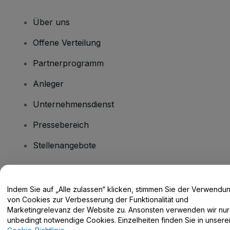
Über uns
Offene Verteilung
Partnerprogramm
Anleger
Unternehmensdienst
Pressebereich
Stellenangebote
Haben Sie Fragen?
Indem Sie auf „Alle zulassen“ klicken, stimmen Sie der Verwendu
von Cookies zur Verbesserung der Funktionalität und
Hilfe-Center / Kontakt
Marketingrelevanz der Website zu. Ansonsten verwenden wir nur
unbedingt notwendige Cookies. Einzelheiten finden Sie in unsere