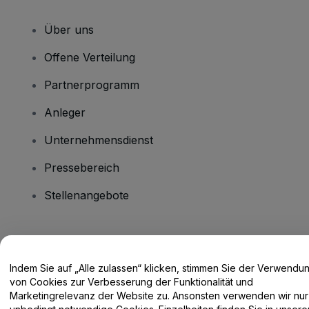
Über uns
Offene Verteilung
Partnerprogramm
Anleger
Unternehmensdienst
Pressebereich
Stellenangebote
Haben Sie Fragen?
Indem Sie auf „Alle zulassen“ klicken, stimmen Sie der Verwendu
Hilfe-Center / Kontakt
von Cookies zur Verbesserung der Funktionalität und
Marketingrelevanz der Website zu. Ansonsten verwenden wir nur