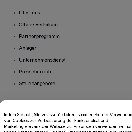
Über uns
Offene Verteilung
Partnerprogramm
Anleger
Unternehmensdienst
Pressebereich
Stellenangebote
Haben Sie Fragen?
Indem Sie auf „Alle zulassen“ klicken, stimmen Sie der Verwendu
Hilfe-Center / Kontakt
von Cookies zur Verbesserung der Funktionalität und
Marketingrelevanz der Website zu. Ansonsten verwenden wir nur