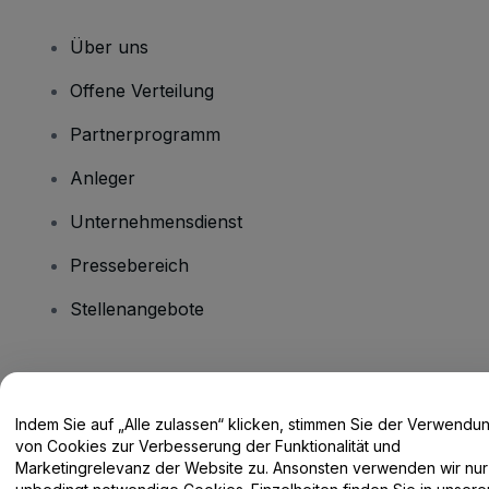
Über uns
Offene Verteilung
Partnerprogramm
Anleger
Unternehmensdienst
Pressebereich
Stellenangebote
Haben Sie Fragen?
Indem Sie auf „Alle zulassen“ klicken, stimmen Sie der Verwendu
Hilfe-Center / Kontakt
von Cookies zur Verbesserung der Funktionalität und
Marketingrelevanz der Website zu. Ansonsten verwenden wir nur