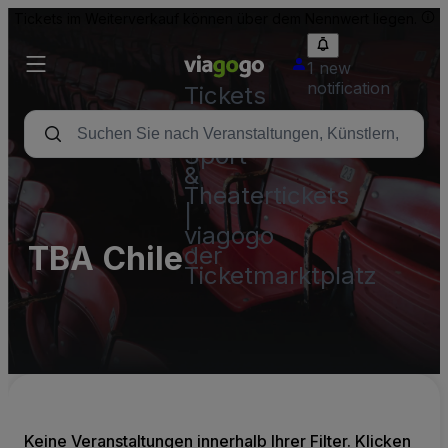
Tickets im Weiterverkauf können über dem Nennwert liegen.
1 new
notification
Tickets
-
Konzert-,
Sport-
&
Theatertickets
|
viagogo
TBA Chile
der
Ticketmarktplatz
Keine Veranstaltungen innerhalb Ihrer Filter. Klicken