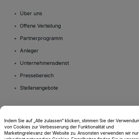
Über uns
Offene Verteilung
Partnerprogramm
Anleger
Unternehmensdienst
Pressebereich
Stellenangebote
Haben Sie Fragen?
Indem Sie auf „Alle zulassen“ klicken, stimmen Sie der Verwendu
Hilfe-Center / Kontakt
von Cookies zur Verbesserung der Funktionalität und
Marketingrelevanz der Website zu. Ansonsten verwenden wir nur