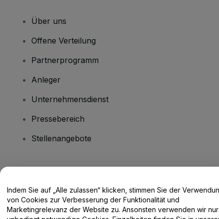
Über uns
Offene Verteilung
Partnerprogramm
Anleger
Unternehmensdienst
Pressebereich
Stellenangebote
Haben Sie Fragen?
Indem Sie auf „Alle zulassen“ klicken, stimmen Sie der Verwendu
Hilfe-Center / Kontakt
von Cookies zur Verbesserung der Funktionalität und
Marketingrelevanz der Website zu. Ansonsten verwenden wir nur