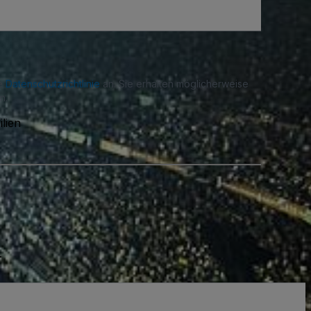
re
Datenschutzrichtlinie
an. Sie erhalten möglicherweise
n.
lien
.