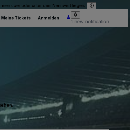
können über oder unter dem Nennwert liegen.
Meine Tickets
Anmelden
1 new notification
 sehen.