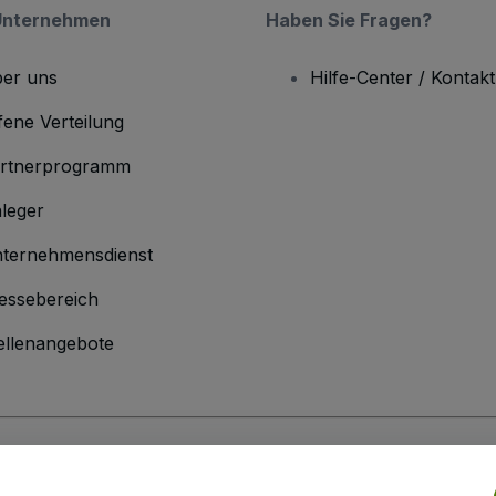
Unternehmen
Haben Sie Fragen?
er uns
Hilfe-Center / Kontakt
fene Verteilung
rtnerprogramm
leger
ternehmensdienst
essebereich
ellenangebote
men
inen Geschäftsbedingungen
und die
Datenschutzerklärung
sowie die
Cookie