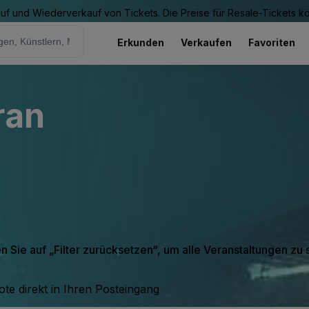
Kauf und Wiederverkauf von Tickets. Die Preise für Resale-Tickets 
Erkunden
Verkaufen
Favoriten
ran
en Sie auf „Filter zurücksetzen“, um alle Veranstaltungen zu
te direkt in Ihren Posteingang