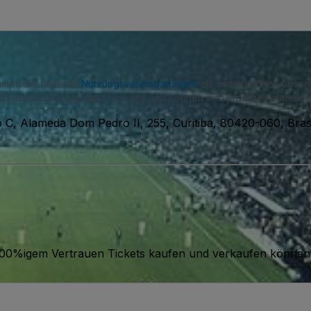
immen Sie unseren
Nutzungsvereinbarungen
zu und erkennen unse
S-Benachrichtigungen von uns und können sich jederzeit abmelde
 C, Alameda Dom Pedro II, 255, Curitiba, 80420-060, Brasi
it 100%igem Vertrauen Tickets kaufen und verkaufen können