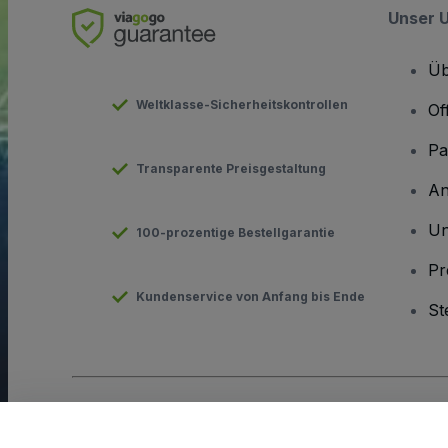
Unser 
Üb
Weltklasse-Sicherheitskontrollen
Of
Pa
Transparente Preisgestaltung
An
Un
100-prozentige Bestellgarantie
Pr
Kundenservice von Anfang bis Ende
St
Urheberrecht © viagogo GmbH 2026
Angaben zum Unterneh
Durch die Nutzung dieser Website akzeptieren Sie die
Allgeme