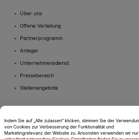
Über uns
Offene Verteilung
Partnerprogramm
Anleger
Unternehmensdienst
Pressebereich
Stellenangebote
Haben Sie Fragen?
Indem Sie auf „Alle zulassen“ klicken, stimmen Sie der Verwendu
Hilfe-Center / Kontakt
von Cookies zur Verbesserung der Funktionalität und
Marketingrelevanz der Website zu. Ansonsten verwenden wir nur