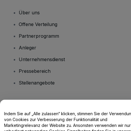
Über uns
Offene Verteilung
Partnerprogramm
Anleger
Unternehmensdienst
Pressebereich
Stellenangebote
Haben Sie Fragen?
Indem Sie auf „Alle zulassen“ klicken, stimmen Sie der Verwendu
Hilfe-Center / Kontakt
von Cookies zur Verbesserung der Funktionalität und
Marketingrelevanz der Website zu. Ansonsten verwenden wir nur