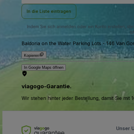
Adresse
In die Liste eintragen
Indem Sie sich anmelden oder ein Konto erstellen, st
SM
Baldoria on the Water Parking Lots
-
146 Van Go
Kopieren
In Google Maps öffnen
viagogo-Garantie.
Wir stehen hinter jeder Bestellung, damit Sie m
Unser 