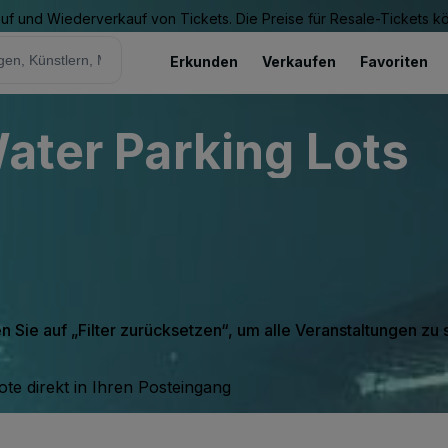
Kauf und Wiederverkauf von Tickets. Die Preise für Resale-Tickets 
Erkunden
Verkaufen
Favoriten
Water Parking Lots
en Sie auf „Filter zurücksetzen“, um alle Veranstaltungen zu
te direkt in Ihren Posteingang