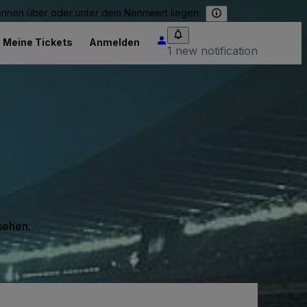
können über oder unter dem Nennwert liegen.
Meine Tickets
Anmelden
1 new notification
 sehen.