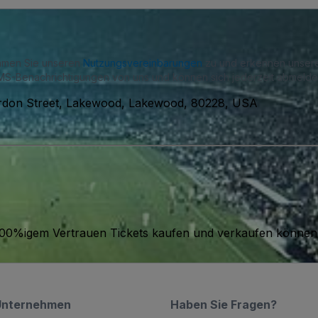
immen Sie unseren
Nutzungsvereinbarungen
zu und erkennen unse
S-Benachrichtigungen von uns und können sich jederzeit abmelde
rdon Street, Lakewood, Lakewood, 80228, USA
it 100%igem Vertrauen Tickets kaufen und verkaufen können
Unternehmen
Haben Sie Fragen?