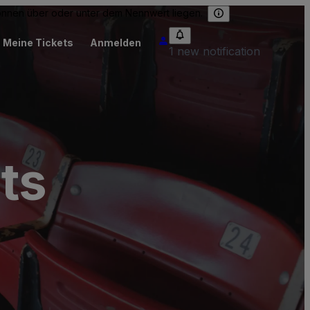
können über oder unter dem Nennwert liegen.
Meine Tickets
Anmelden
1 new notification
ts