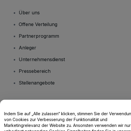
Über uns
Offene Verteilung
Partnerprogramm
Anleger
Unternehmensdienst
Pressebereich
Stellenangebote
Haben Sie Fragen?
Indem Sie auf „Alle zulassen“ klicken, stimmen Sie der Verwendu
Hilfe-Center / Kontakt
von Cookies zur Verbesserung der Funktionalität und
Marketingrelevanz der Website zu. Ansonsten verwenden wir nur