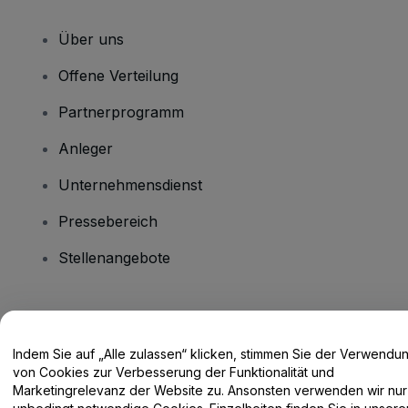
Über uns
Offene Verteilung
Partnerprogramm
Anleger
Unternehmensdienst
Pressebereich
Stellenangebote
Haben Sie Fragen?
Indem Sie auf „Alle zulassen“ klicken, stimmen Sie der Verwendu
Hilfe-Center / Kontakt
von Cookies zur Verbesserung der Funktionalität und
Marketingrelevanz der Website zu. Ansonsten verwenden wir nur