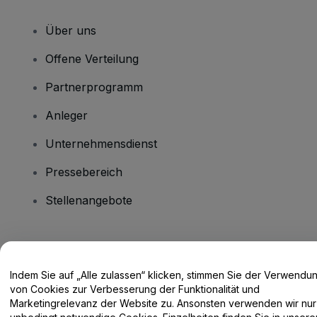
Über uns
Offene Verteilung
Partnerprogramm
Anleger
Unternehmensdienst
Pressebereich
Stellenangebote
Haben Sie Fragen?
Indem Sie auf „Alle zulassen“ klicken, stimmen Sie der Verwendu
Hilfe-Center / Kontakt
von Cookies zur Verbesserung der Funktionalität und
Marketingrelevanz der Website zu. Ansonsten verwenden wir nur