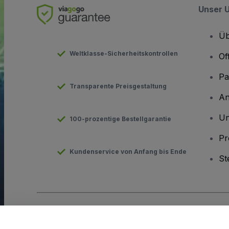
Unser 
Üb
Weltklasse-Sicherheitskontrollen
Of
Pa
Transparente Preisgestaltung
An
Un
100-prozentige Bestellgarantie
Pr
Kundenservice von Anfang bis Ende
St
Urheberrecht © viagogo GmbH 2026
Angaben zum Unterneh
Durch die Nutzung dieser Website akzeptieren Sie die
Allgeme