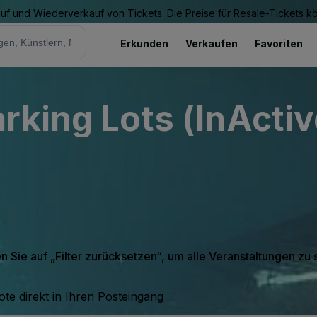
Kauf und Wiederverkauf von Tickets. Die Preise für Resale-Tickets 
Erkunden
Verkaufen
Favoriten
rking Lots (InActiv
en Sie auf „Filter zurücksetzen“, um alle Veranstaltungen zu
te direkt in Ihren Posteingang