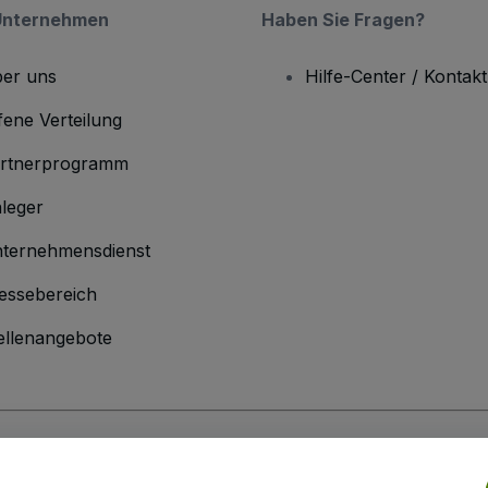
Unternehmen
Haben Sie Fragen?
er uns
Hilfe-Center / Kontakt
fene Verteilung
rtnerprogramm
leger
ternehmensdienst
essebereich
ellenangebote
men
inen Geschäftsbedingungen
und die
Datenschutzerklärung
sowie die
Cookie