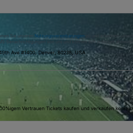
immen Sie unseren
Nutzungsvereinbarungen
zu und erkennen unse
S-Benachrichtigungen von uns und können sich jederzeit abmelde
49th Ave #1400, Denver, 80238, USA
it 100%igem Vertrauen Tickets kaufen und verkaufen können