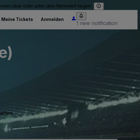
können über oder unter dem Nennwert liegen.
Meine Tickets
Anmelden
1 new notification
e)
 sehen.