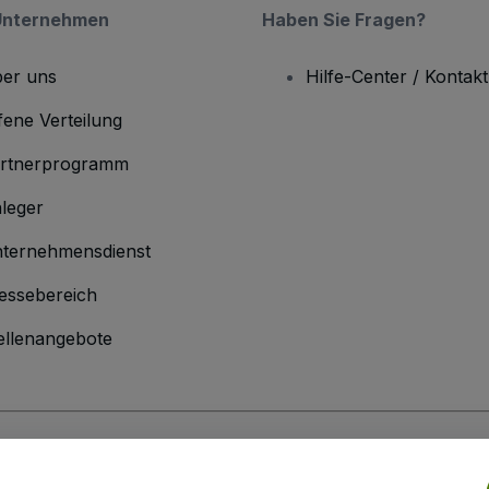
Unternehmen
Haben Sie Fragen?
er uns
Hilfe-Center / Kontakt
fene Verteilung
rtnerprogramm
leger
ternehmensdienst
essebereich
ellenangebote
men
inen Geschäftsbedingungen
und die
Datenschutzerklärung
sowie die
Cookie