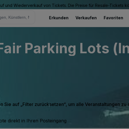
Kauf und Wiederverkauf von Tickets. Die Preise für Resale-Tickets 
Erkunden
Verkaufen
Favoriten
air Parking Lots (I
en Sie auf „Filter zurücksetzen“, um alle Veranstaltungen zu
te direkt in Ihren Posteingang