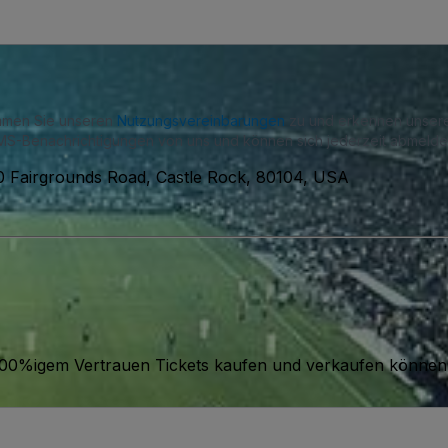
immen Sie unseren
Nutzungsvereinbarungen
zu und erkennen unse
S-Benachrichtigungen von uns und können sich jederzeit abmelde
0 Fairgrounds Road, Castle Rock, 80104, USA
it 100%igem Vertrauen Tickets kaufen und verkaufen können