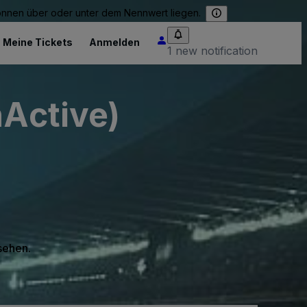
können über oder unter dem Nennwert liegen.
Meine Tickets
Anmelden
1 new notification
nActive)
 sehen.