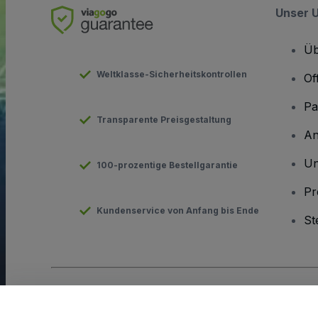
Unser 
Üb
Weltklasse-Sicherheitskontrollen
Of
Pa
Transparente Preisgestaltung
An
Un
100-prozentige Bestellgarantie
Pr
Kundenservice von Anfang bis Ende
St
Urheberrecht © viagogo GmbH 2026
Angaben zum Unterneh
Durch die Nutzung dieser Website akzeptieren Sie die
Allgeme