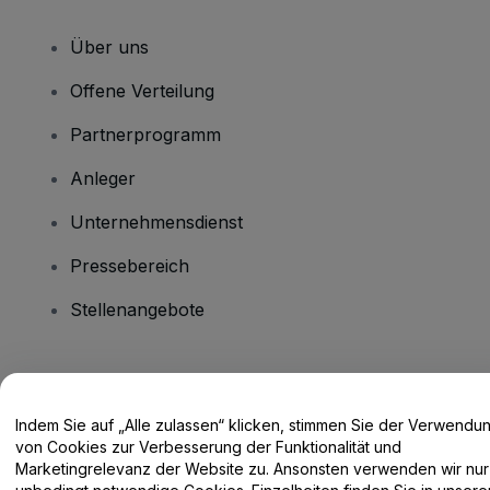
Über uns
Offene Verteilung
Partnerprogramm
Anleger
Unternehmensdienst
Pressebereich
Stellenangebote
Haben Sie Fragen?
Indem Sie auf „Alle zulassen“ klicken, stimmen Sie der Verwendu
Hilfe-Center / Kontakt
von Cookies zur Verbesserung der Funktionalität und
Marketingrelevanz der Website zu. Ansonsten verwenden wir nur