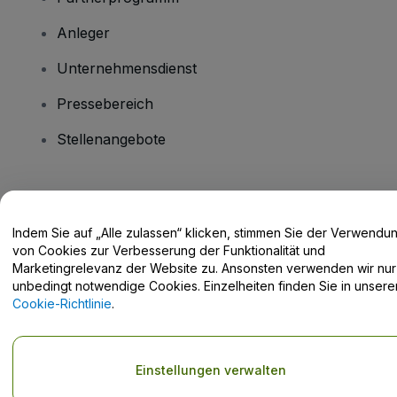
Anleger
Unternehmensdienst
Pressebereich
Stellenangebote
Haben Sie Fragen?
Indem Sie auf „Alle zulassen“ klicken, stimmen Sie der Verwendu
Hilfe-Center / Kontakt
von Cookies zur Verbesserung der Funktionalität und
Marketingrelevanz der Website zu. Ansonsten verwenden wir nur
unbedingt notwendige Cookies. Einzelheiten finden Sie in unsere
Cookie-Richtlinie
.
Urheberrecht © viagogo GmbH 2026
Angaben zum Unternehmen
Durch die Nutzung dieser Website akzeptieren Sie die
Allgemeinen
Einstellungen verwalten
Geschäftsbedingungen
und die
Datenschutzerklärung
sowie die
Cookie-Richtlinie
und
Datenschutzrichtlinie für Mobilanwendungen