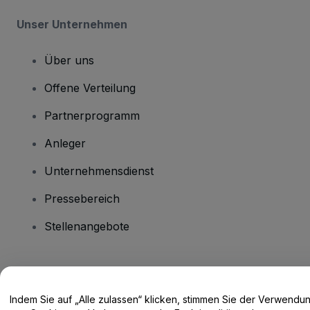
Unser Unternehmen
Über uns
Offene Verteilung
Partnerprogramm
Anleger
Unternehmensdienst
Pressebereich
Stellenangebote
Haben Sie Fragen?
Indem Sie auf „Alle zulassen“ klicken, stimmen Sie der Verwendu
Hilfe-Center / Kontakt