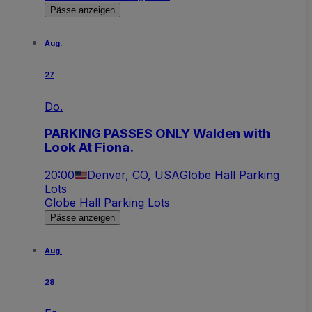
Pässe anzeigen
Aug.
27
Do.
PARKING PASSES ONLY Walden with
Look At Fiona.
20:00
Denver, CO, USA
Globe Hall Parking
Lots
Globe Hall Parking Lots
Pässe anzeigen
Aug.
28