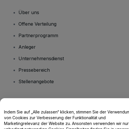
Über uns
Offene Verteilung
Partnerprogramm
Anleger
Unternehmensdienst
Pressebereich
Stellenangebote
Haben Sie Fragen?
Indem Sie auf „Alle zulassen“ klicken, stimmen Sie der Verwendu
Hilfe-Center / Kontakt
von Cookies zur Verbesserung der Funktionalität und
Marketingrelevanz der Website zu. Ansonsten verwenden wir nur