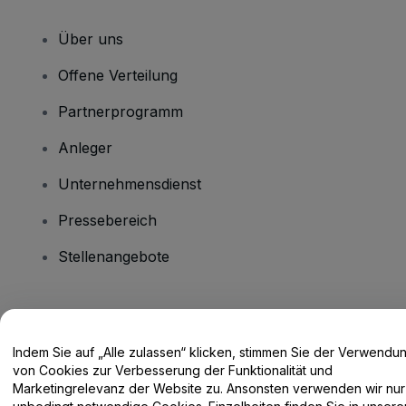
Über uns
Offene Verteilung
Partnerprogramm
Anleger
Unternehmensdienst
Pressebereich
Stellenangebote
Haben Sie Fragen?
Indem Sie auf „Alle zulassen“ klicken, stimmen Sie der Verwendu
Hilfe-Center / Kontakt
von Cookies zur Verbesserung der Funktionalität und
Marketingrelevanz der Website zu. Ansonsten verwenden wir nur