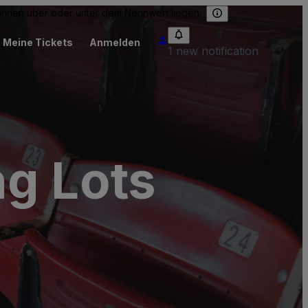
können über oder unter dem Nennwert liegen.
Meine Tickets
Anmelden
1 new notification
ng Lots