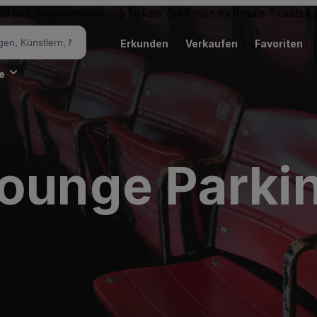
Kauf und Wiederverkauf von Tickets. Die Preise für Resale-Tickets 
Erkunden
Verkaufen
Favoriten
e
Lounge Parki