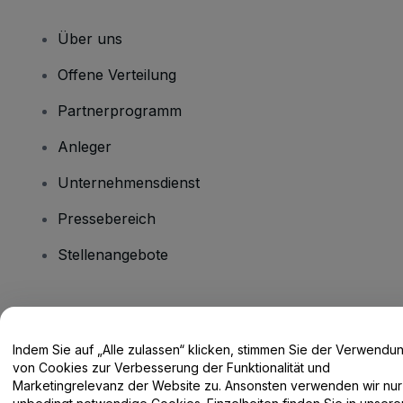
Über uns
Offene Verteilung
Partnerprogramm
Anleger
Unternehmensdienst
Pressebereich
Stellenangebote
Haben Sie Fragen?
Indem Sie auf „Alle zulassen“ klicken, stimmen Sie der Verwendu
Hilfe-Center / Kontakt
von Cookies zur Verbesserung der Funktionalität und
Marketingrelevanz der Website zu. Ansonsten verwenden wir nur