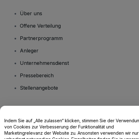
Über uns
Offene Verteilung
Partnerprogramm
Anleger
Unternehmensdienst
Pressebereich
Stellenangebote
Haben Sie Fragen?
Indem Sie auf „Alle zulassen“ klicken, stimmen Sie der Verwendu
Hilfe-Center / Kontakt
von Cookies zur Verbesserung der Funktionalität und
Marketingrelevanz der Website zu. Ansonsten verwenden wir nur