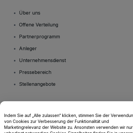
Über uns
Offene Verteilung
Partnerprogramm
Anleger
Unternehmensdienst
Pressebereich
Stellenangebote
Haben Sie Fragen?
Indem Sie auf „Alle zulassen“ klicken, stimmen Sie der Verwendu
Hilfe-Center / Kontakt
von Cookies zur Verbesserung der Funktionalität und
Marketingrelevanz der Website zu. Ansonsten verwenden wir nur