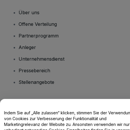
Über uns
Offene Verteilung
Partnerprogramm
Anleger
Unternehmensdienst
Pressebereich
Stellenangebote
Haben Sie Fragen?
Indem Sie auf „Alle zulassen“ klicken, stimmen Sie der Verwendu
Hilfe-Center / Kontakt
von Cookies zur Verbesserung der Funktionalität und
Marketingrelevanz der Website zu. Ansonsten verwenden wir nur