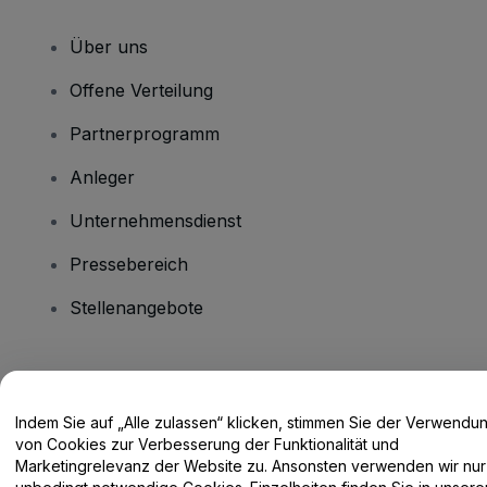
Über uns
Offene Verteilung
Partnerprogramm
Anleger
Unternehmensdienst
Pressebereich
Stellenangebote
Haben Sie Fragen?
Indem Sie auf „Alle zulassen“ klicken, stimmen Sie der Verwendu
Hilfe-Center / Kontakt
von Cookies zur Verbesserung der Funktionalität und
Marketingrelevanz der Website zu. Ansonsten verwenden wir nur