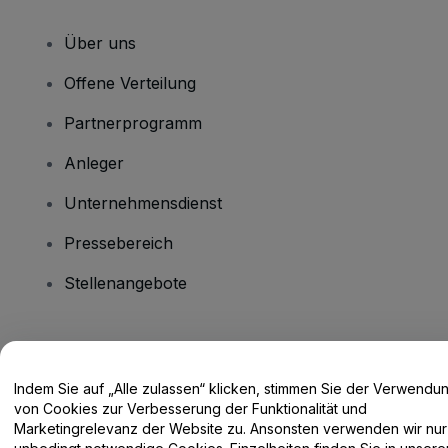
Über uns
Offene Verteilung
Partnerprogramm
Anleger
Unternehmensdienst
Pressebereich
Stellenangebote
Haben Sie Fragen?
Indem Sie auf „Alle zulassen“ klicken, stimmen Sie der Verwendu
Hilfe-Center / Kontakt
von Cookies zur Verbesserung der Funktionalität und
Marketingrelevanz der Website zu. Ansonsten verwenden wir nur