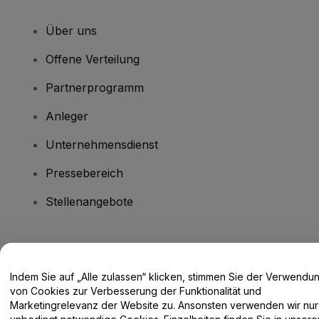
Über uns
Offene Verteilung
Partnerprogramm
Anleger
Unternehmensdienst
Pressebereich
Stellenangebote
Haben Sie Fragen?
Indem Sie auf „Alle zulassen“ klicken, stimmen Sie der Verwendu
Hilfe-Center / Kontakt
von Cookies zur Verbesserung der Funktionalität und
Marketingrelevanz der Website zu. Ansonsten verwenden wir nur