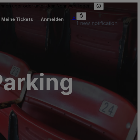
können über oder unter dem Nennwert liegen.
Meine Tickets
Anmelden
1 new notification
Parking