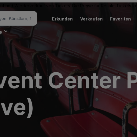
Kauf und Wiederverkauf von Tickets. Die Preise für Resale-Tickets 
Erkunden
Verkaufen
Favoriten
e
ent Center 
ive)