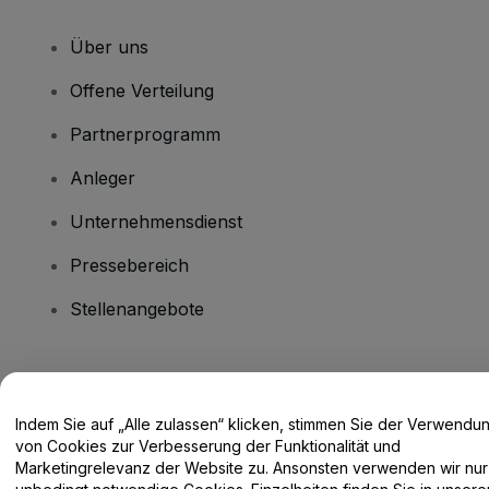
Über uns
Offene Verteilung
Partnerprogramm
Anleger
Unternehmensdienst
Pressebereich
Stellenangebote
Haben Sie Fragen?
Indem Sie auf „Alle zulassen“ klicken, stimmen Sie der Verwendu
Hilfe-Center / Kontakt
von Cookies zur Verbesserung der Funktionalität und
Marketingrelevanz der Website zu. Ansonsten verwenden wir nur