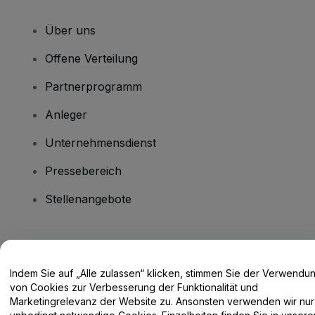
Über uns
Offene Verteilung
Partnerprogramm
Anleger
Unternehmensdienst
Pressebereich
Stellenangebote
Haben Sie Fragen?
Indem Sie auf „Alle zulassen“ klicken, stimmen Sie der Verwendu
Hilfe-Center / Kontakt
von Cookies zur Verbesserung der Funktionalität und
Marketingrelevanz der Website zu. Ansonsten verwenden wir nur