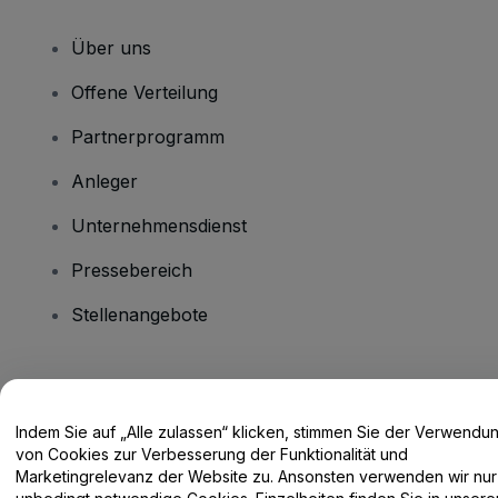
Über uns
Offene Verteilung
Partnerprogramm
Anleger
Unternehmensdienst
Pressebereich
Stellenangebote
Haben Sie Fragen?
Indem Sie auf „Alle zulassen“ klicken, stimmen Sie der Verwendu
Hilfe-Center / Kontakt
von Cookies zur Verbesserung der Funktionalität und
Marketingrelevanz der Website zu. Ansonsten verwenden wir nur