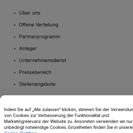
Über uns
Offene Verteilung
Partnerprogramm
Anleger
Unternehmensdienst
Pressebereich
Stellenangebote
Haben Sie Fragen?
Indem Sie auf „Alle zulassen“ klicken, stimmen Sie der Verwendu
von Cookies zur Verbesserung der Funktionalität und
Hilfe-Center / Kontakt
Marketingrelevanz der Website zu. Ansonsten verwenden wir nur
unbedingt notwendige Cookies. Einzelheiten finden Sie in unsere