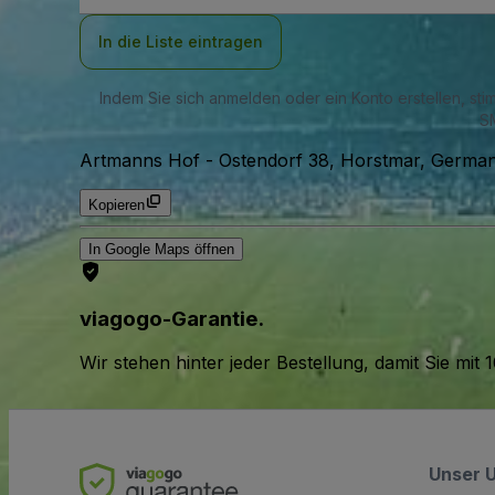
Adresse
In die Liste eintragen
Indem Sie sich anmelden oder ein Konto erstellen, st
SM
Artmanns Hof
-
Ostendorf 38, Horstmar, German
Kopieren
In Google Maps öffnen
viagogo-Garantie.
Wir stehen hinter jeder Bestellung, damit Sie m
Unser 