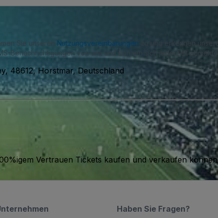
immen Sie unseren
Nutzungsvereinbarungen
zu und erkennen unse
S-Benachrichtigungen von uns und können sich jederzeit abmelde
y, 48612, Horstmar, Deutschland
it 100%igem Vertrauen Tickets kaufen und verkaufen können
Unternehmen
Haben Sie Fragen?