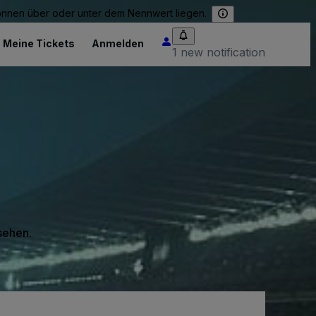
können über oder unter dem Nennwert liegen.
Meine Tickets
Anmelden
1 new notification
 sehen.