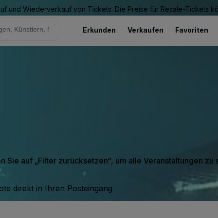
Kauf und Wiederverkauf von Tickets. Die Preise für Resale-Tickets 
Erkunden
Verkaufen
Favoriten
en Sie auf „Filter zurücksetzen“, um alle Veranstaltungen zu
te direkt in Ihren Posteingang