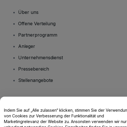
Über uns
Offene Verteilung
Partnerprogramm
Anleger
Unternehmensdienst
Pressebereich
Stellenangebote
Haben Sie Fragen?
Indem Sie auf „Alle zulassen“ klicken, stimmen Sie der Verwendu
Hilfe-Center / Kontakt
von Cookies zur Verbesserung der Funktionalität und
Marketingrelevanz der Website zu. Ansonsten verwenden wir nur