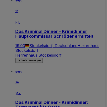
Sept.
18
Fr.
Das Kriminal Dinner – Krimidinner
Hauptkommissar Schröder ermittelt
19:00
Stockelsdorf, Deutschland
Herrenhaus
Stockelsdorf
Herrenhaus Stockelsdorf
Tickets anzeigen
Sept.
26
Sa.
Das Kriminal Dinner - Krimidinner: