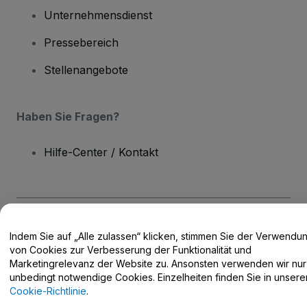
Unternehmensdienst
Pressebereich
Stellenangebote
Haben Sie Fragen?
Hilfe-Center / Kontakt
Urheberrecht © viagogo GmbH 2026
Angaben zum Unternehmen
Indem Sie auf „Alle zulassen“ klicken, stimmen Sie der Verwendu
Durch die Nutzung dieser Website akzeptieren Sie die
Allgemeinen
von Cookies zur Verbesserung der Funktionalität und
Geschäftsbedingungen
und die
Datenschutzerklärung
sowie die
Marketingrelevanz der Website zu. Ansonsten verwenden wir nur
Cookie-Richtlinie
und
Datenschutzrichtlinie für Mobilanwendungen
Do Not Share My Personal Information/Your Privacy Choices
unbedingt notwendige Cookies. Einzelheiten finden Sie in unsere
Cookie-Richtlinie
.