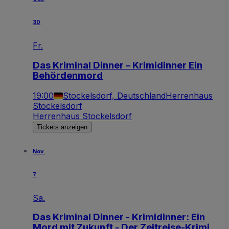
30
Fr.
Das Kriminal Dinner – Krimidinner Ein
Behördenmord
19:00
Stockelsdorf, Deutschland
Herrenhaus
Stockelsdorf
Herrenhaus Stockelsdorf
Tickets anzeigen
Nov.
7
Sa.
Das Kriminal Dinner - Krimidinner: Ein
Mord mit Zukunft - Der Zeitreise-Krimi