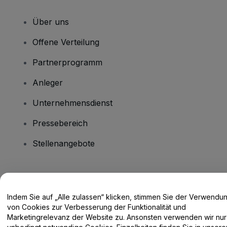
Über uns
Offene Verteilung
Partnerprogramm
Anleger
Unternehmensdienst
Pressebereich
Stellenangebote
Haben Sie Fragen?
Indem Sie auf „Alle zulassen“ klicken, stimmen Sie der Verwendu
Hilfe-Center / Kontakt
von Cookies zur Verbesserung der Funktionalität und
Marketingrelevanz der Website zu. Ansonsten verwenden wir nur