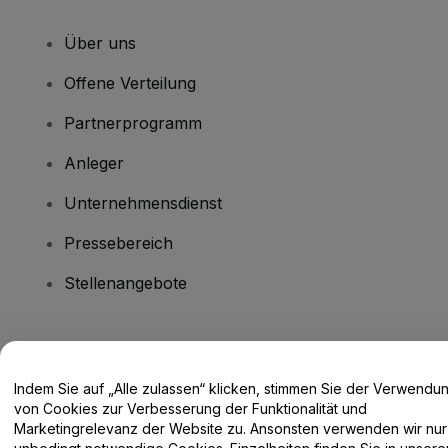
Über uns
Offene Verteilung
Partnerprogramm
Anleger
Unternehmensdienst
Pressebereich
Stellenangebote
Haben Sie Fragen?
Indem Sie auf „Alle zulassen“ klicken, stimmen Sie der Verwendu
Hilfe-Center / Kontakt
von Cookies zur Verbesserung der Funktionalität und
Marketingrelevanz der Website zu. Ansonsten verwenden wir nur