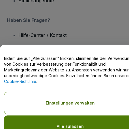
Stellenangebote
Haben Sie Fragen?
Hilfe-Center / Kontakt
Indem Sie auf „Alle zulassen“ klicken, stimmen Sie der Verwendu
von Cookies zur Verbesserung der Funktionalität und
Urheberrecht © viagogo GmbH 2026
Angaben zum Unternehmen
Marketingrelevanz der Website zu. Ansonsten verwenden wir nur
Durch die Nutzung dieser Website akzeptieren Sie die
Allgemeinen
unbedingt notwendige Cookies. Einzelheiten finden Sie in unsere
Geschäftsbedingungen
und die
Datenschutzerklärung
sowie die
Cookie-Richtlinie
.
Cookie-Richtlinie
und
Datenschutzrichtlinie für Mobilanwendungen
Keine Weitergabe meiner personenbezogenen Daten/Ihre
Datenschutzoptionen
Einstellungen verwalten
Alle zulassen