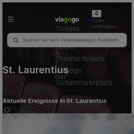
Tickets im Weiterverkauf können über dem Nennwert liegen.
1 new
notification
Tickets
-
Konzert-,
Sport-
&
Theatertickets
|
St. Laurentius
viagogo
der
Ticketmarktplatz
Aktuelle Ereignisse in St. Laurentius