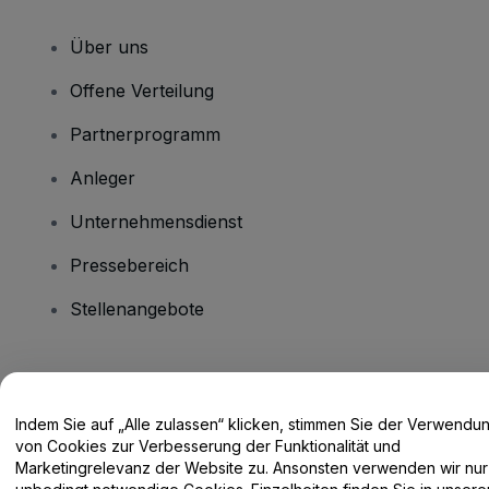
Über uns
Offene Verteilung
Partnerprogramm
Anleger
Unternehmensdienst
Pressebereich
Stellenangebote
Haben Sie Fragen?
Indem Sie auf „Alle zulassen“ klicken, stimmen Sie der Verwendu
Hilfe-Center / Kontakt
von Cookies zur Verbesserung der Funktionalität und
Marketingrelevanz der Website zu. Ansonsten verwenden wir nur