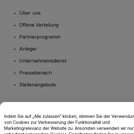
Über uns
Offene Verteilung
Partnerprogramm
Anleger
Unternehmensdienst
Pressebereich
Stellenangebote
Haben Sie Fragen?
Indem Sie auf „Alle zulassen“ klicken, stimmen Sie der Verwendu
Hilfe-Center / Kontakt
von Cookies zur Verbesserung der Funktionalität und
Marketingrelevanz der Website zu. Ansonsten verwenden wir nur