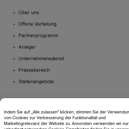
Über uns
Offene Verteilung
Partnerprogramm
Anleger
Unternehmensdienst
Pressebereich
Stellenangebote
Haben Sie Fragen?
Indem Sie auf „Alle zulassen“ klicken, stimmen Sie der Verwendu
Hilfe-Center / Kontakt
von Cookies zur Verbesserung der Funktionalität und
Marketingrelevanz der Website zu. Ansonsten verwenden wir nur