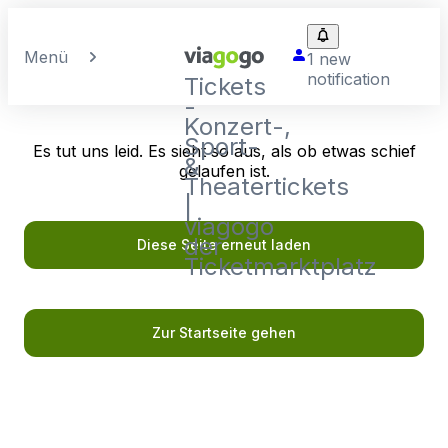
Menü
1 new
notification
Tickets
-
Konzert-,
Sport-
Es tut uns leid. Es sieht so aus, als ob etwas schief
&
gelaufen ist.
Theatertickets
|
viagogo
der
Diese Seite erneut laden
Ticketmarktplatz
Zur Startseite gehen