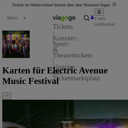
Tickets im Weiterverkauf können über dem Nennwert liegen.
Menü
1 new
notification
Tickets
-
Konzert-,
Sport-
&
Theatertickets
|
viagogo
Karten für Electric Avenue
der
Ticketmarktplatz
Music Festival