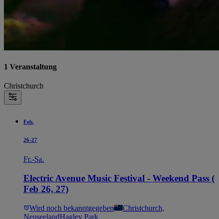
1 Veranstaltung
Christchurch
Feb.
26-27
Fr.-Sa.
Electric Avenue Music Festival - Weekend Pass (
Feb 26, 27)
Wird noch bekanntgegeben
Christchurch,
Neuseeland
Hagley Park